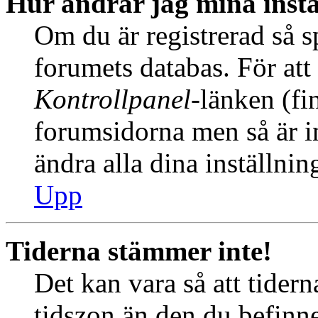
Hur ändrar jag mina instä
Om du är registrerad så sp
forumets databas. För att 
Kontrollpanel
-länken (fi
forumsidorna men så är int
ändra alla dina inställnin
Upp
Tiderna stämmer inte!
Det kan vara så att tider
tidszon än den du befinner