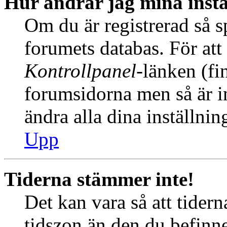
Hur ändrar jag mina instä
Om du är registrerad så sp
forumets databas. För att 
Kontrollpanel
-länken (fi
forumsidorna men så är int
ändra alla dina inställnin
Upp
Tiderna stämmer inte!
Det kan vara så att tider
tidszon än den du befinner